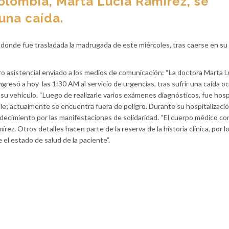
olombia, Marta Lucía Ramírez, se
 una caída.
ry, donde fue trasladada la madrugada de este miércoles, tras caerse en su
o asistencial enviado a los medios de comunicación: “La doctora Marta L
ngresó a hoy las 1:30 AM al servicio de urgencias, tras sufrir una caída o
su vehículo. “Luego de realizarle varios exámenes diagnósticos, fue hosp
le; actualmente se encuentra fuera de peligro. Durante su hospitalización
ecimiento por las manifestaciones de solidaridad. “El cuerpo médico con
ez. Otros detalles hacen parte de la reserva de la historia clínica, por l
el estado de salud de la paciente”.