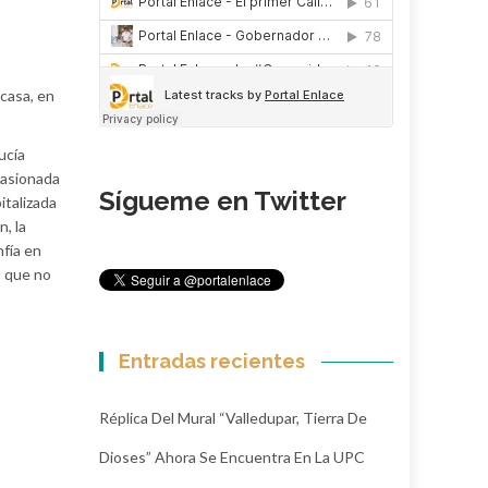
 casa, en
ucía
casionada
Sígueme en Twitter
italizada
, la
fía en
o que no
Entradas recientes
Réplica Del Mural “Valledupar, Tierra De
Dioses” Ahora Se Encuentra En La UPC