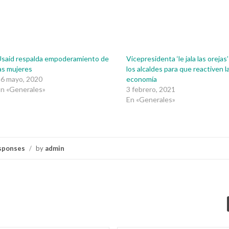
said respalda empoderamiento de
Vicepresidenta ‘le jala las orejas’
as mujeres
los alcaldes para que reactiven l
16 mayo, 2020
economía
n «Generales»
3 febrero, 2021
En «Generales»
sponses
/
by
admin