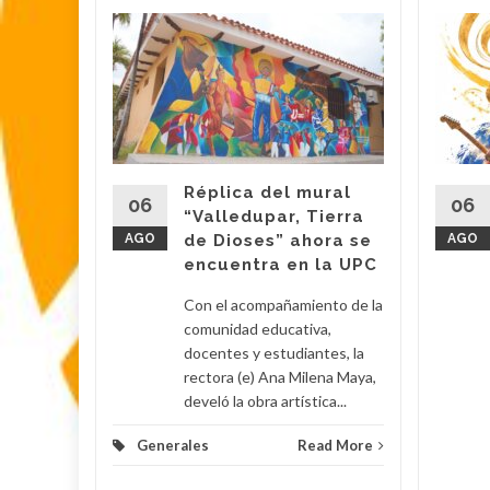
lica…
arme en
: El
ael
s
Réplica del mural
06
06
“Valledupar, Tierra
AGO
de Dioses” ahora se
AGO
su
encuentra en la UPC
Con el acompañamiento de la
 Poveda
comunidad educativa,
docentes y estudiantes, la
rectora (e) Ana Milena Maya,
lomino y
develó la obra artística...
Generales
Read More
d More