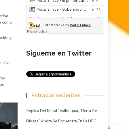
aribe
rá como
ación y
Sígueme en Twitter
portiva
ron
ibe
Entradas recientes
Réplica Del Mural “Valledupar, Tierra De
Dioses” Ahora Se Encuentra En La UPC