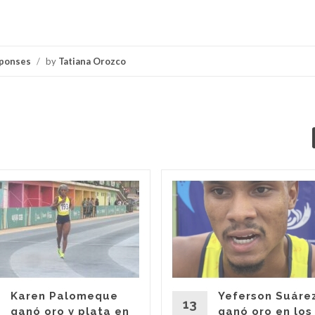
ponses
/
by
Tatiana Orozco
Karen Palomeque
Yeferson Suáre
13
ganó oro y plata en
ganó oro en los