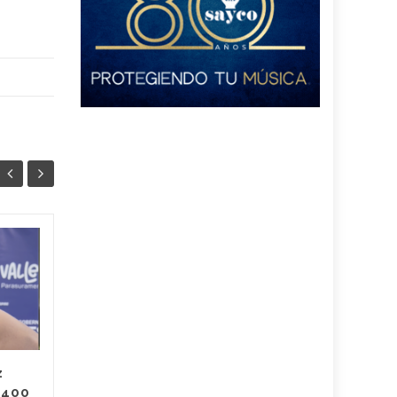
Más de 2 mil 300
13
11
corredores
JUL
participaron en la
JUL
Media Maratón de la
Independencia:
estos son los
ganadores
z
 400