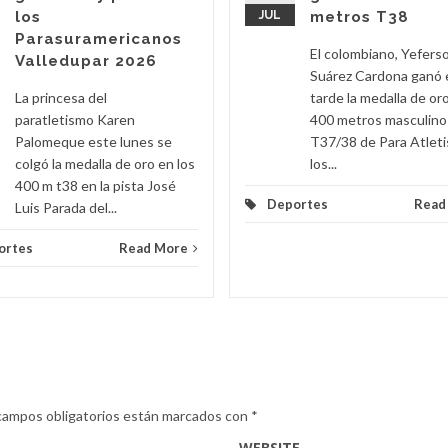
los
JUL
metros T38
Parasuramericanos
El colombiano, Yefers
Valledupar 2026
Suárez Cardona ganó 
La princesa del
tarde la medalla de oro
paratletismo Karen
400 metros masculino
Palomeque este lunes se
T37/38 de Para Atlet
colgó la medalla de oro en los
los...
400 m t38 en la pista José
Deportes
Read
Luis Parada del...
ortes
Read More
campos obligatorios están marcados con
*
WEBSITE