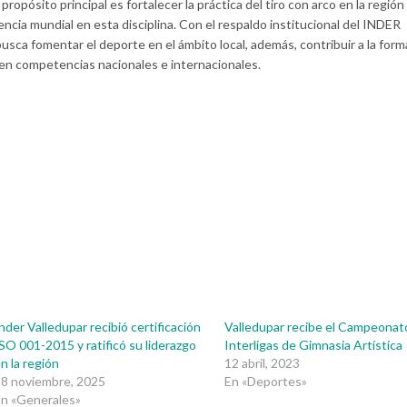
ropósito principal es fortalecer la práctica del tiro con arco en la región
cia mundial en esta disciplina. Con el respaldo institucional del INDER
busca fomentar el deporte en el ámbito local, además, contribuir a la for
 en competencias nacionales e internacionales.
nder Valledupar recibió certificación
Valledupar recibe el Campeonat
SO 001-2015 y ratificó su liderazgo
Interligas de Gimnasia Artística
n la región
12 abril, 2023
8 noviembre, 2025
En «Deportes»
n «Generales»