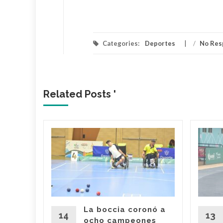
Categories:
Deportes
/
No Res
Related Posts '
z
vo
 de
Juegos
canos
 11 de
La boccia coronó a
ectáculo
14
13
ocho campeones