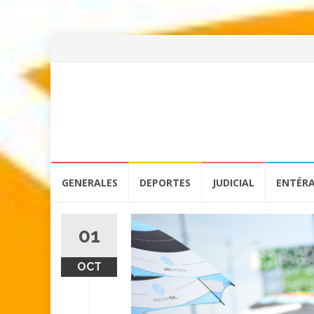
Skip
GENERALES
DEPORTES
JUDICIAL
ENTÉR
to
content
01
OCT