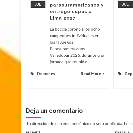
el para
JUL
parasuramericanos y
JUL
ntro
entregó cupos a
..
Lima 2027
d More
La boccia coronó a los ocho
campeones individuales en
los II Juegos
Parasuramericanos
Valledupar 2026, durante una
jornada que reunió a...
Deportes
Read More
Dep
Deja un comentario
Tu dirección de correo electrónico no será publicada.
Los 
NAME
*
EMAIL
*