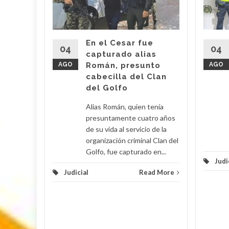
 Araújo,
o' fue
imas
En el Cesar fue
r por
04
04
capturado alias
AGO
Román, presunto
AGO
cabecilla del Clan
d More
del Golfo
Alias Román, quien tenía
presuntamente cuatro años
de su vida al servicio de la
organización criminal Clan del
Golfo, fue capturado en...
Judi
Judicial
Read More