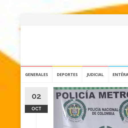
Skip
GENERALES
DEPORTES
JUDICIAL
ENTÉR
to
content
02
OCT