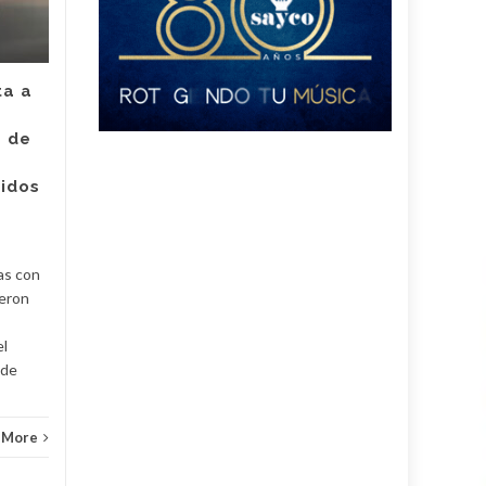
por intento de
asesinato de la
empleada de Super
Giros en Valledupar
ta a
Un juez con funciones de
e de
control de garantías legalizó
Judici
la captura de Deimer José
ridos
Acosta Torregrosa, quien
y
debe afrontar un proceso...
Judicial
Read More
as con
ueron
el
 de
 More