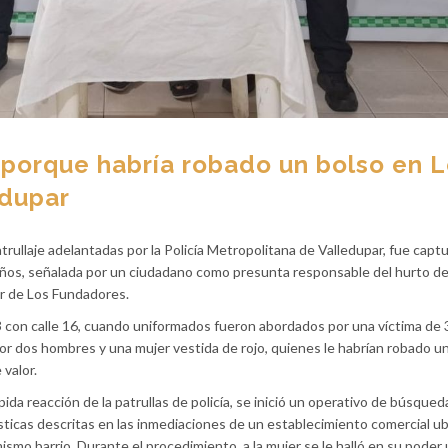
 porque habría robado un bolso en 
edupar
atrullaje adelantadas por la Policía Metropolitana de Valledupar, fue capt
ños, señalada por un ciudadano como presunta responsable del hurto de
or de Los Fundadores.
3 con calle 16, cuando uniformados fueron abordados por una víctima de 
r dos hombres y una mujer vestida de rojo, quienes le habrían robado un
 valor.
ápida reacción de la patrullas de policía, se inició un operativo de búsque
rísticas descritas en las inmediaciones de un establecimiento comercial u
mismo barrio. Durante el procedimiento, a la mujer se le halló en su poder