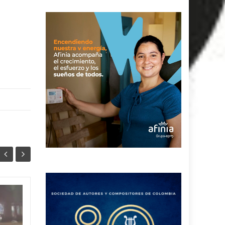
Juez legalizó la
30
24
captura de Deimer,
JUL
el hombre capturado
JUL