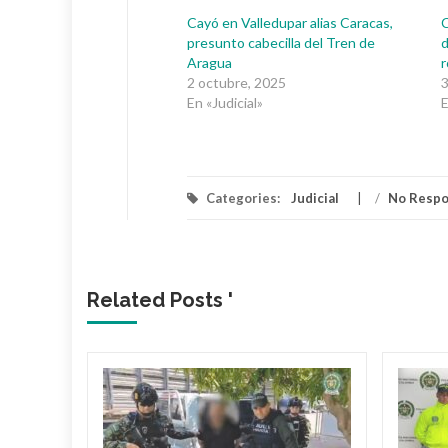
Cayó en Valledupar alias Caracas,
C
presunto cabecilla del Tren de
d
Aragua
2 octubre, 2025
3
En «Judicial»
E
Categories:
Judicial
/
No Resp
Related Posts '
 dueño
Mami’