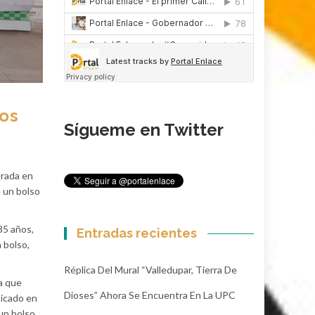
Los
Sígueme en Twitter
urada en
 un bolso
35 años,
Entradas recientes
 bolso,
Réplica Del Mural “Valledupar, Tierra De
da que
Dioses” Ahora Se Encuentra En La UPC
bicado en
 un bolso