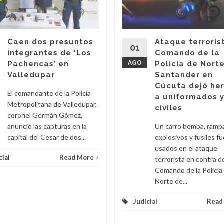
Caen dos presuntos
Ataque terroris
01
integrantes de ‘Los
Comando de la
Pachencas’ en
AGO
Policía de Nort
Valledupar
Santander en
Cúcuta dejó he
El comandante de la Policía
a uniformados 
Metropolitana de Valledupar,
civiles
coronel Germán Gómez,
anunció las capturas en la
Un carro bomba, ramp
capital del Cesar de dos...
explosivos y fusiles f
usados en el ataque
cial
Read More
terrorista en contra d
Comando de la Policía
Norte de...
Judicial
Read