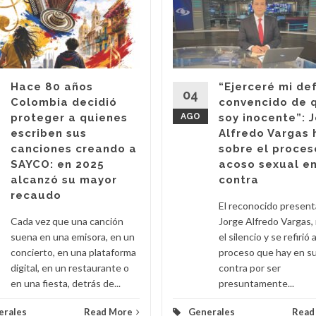
Hace 80 años
“Ejerceré mi de
04
Colombia decidió
convencido de 
proteger a quienes
AGO
soy inocente”: 
escriben sus
Alfredo Vargas 
canciones creando a
sobre el proces
SAYCO: en 2025
acoso sexual en
alcanzó su mayor
contra
recaudo
El reconocido presen
Cada vez que una canción
Jorge Alfredo Vargas,
suena en una emisora, en un
el silencio y se refirió a
concierto, en una plataforma
proceso que hay en s
digital, en un restaurante o
contra por ser
en una fiesta, detrás de...
presuntamente...
erales
Read More
Generales
Read