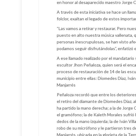
en honor al desaparecido maestro Jorge 
A través de esta iniciativa se hace un lla
folclor, exaltan el legado de estos importa
“Las vamos a retirar y restaurar. Pero nue
puesto en alto nuestra música vallenata, 
personas inescrupulosas, se han visto afe
podamos seguir disfrutándolas”, enfatizó e
A ese llamado realizado por el mandatario 
escultor Jhon Peñaloza, quien será el enca
proceso de restauración de 14 de las escu
municipio entre ellas: Diomedes Díaz, Iván
Manjarrés
Peñaloza recordó que entre los deteriore
el retiro del diamante de Diomedes Díaz, al
ha partido la mano derecha; a la de Jorge
el gramófono; la de Kaleth Morales sufrió 
dedos de la mano izquierda; la de Iván Vill
robo de su micrófono y le partieron tres d
Manjarrés, ubicada en la glorieta de la Te