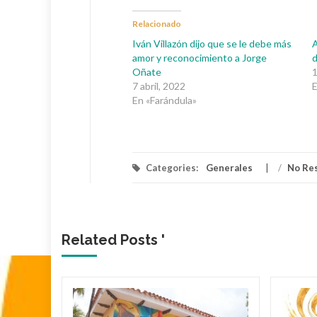
Relacionado
Iván Villazón dijo que se le debe más
A
amor y reconocimiento a Jorge
Oñate
7 abril, 2022
E
En «Farándula»
Categories:
Generales
/
No Re
Related Posts '