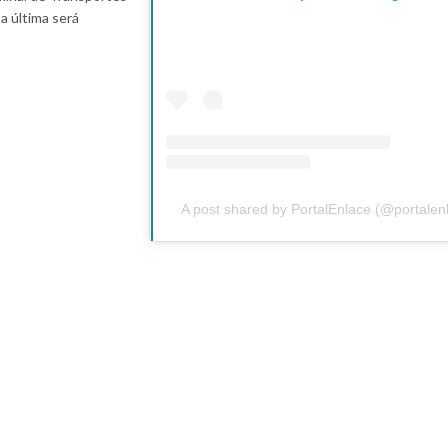
ta última será
A post shared by PortalEnlace (@portalen