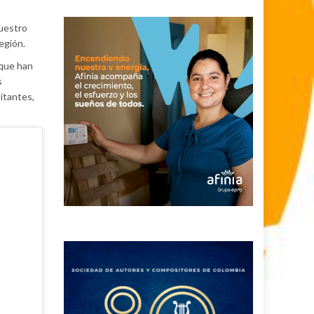
nuestro
egión.
 que han
s
itantes,