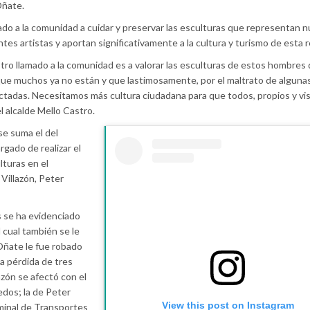
Oñate.
mado a la comunidad a cuidar y preservar las esculturas que representan 
ntes artistas y aportan significativamente a la cultura y turismo de esta r
stro llamado a la comunidad es a valorar las esculturas de estos hombres
que muchos ya no están y que lastimosamente, por el maltrato de alguna
ctadas. Necesitamos más cultura ciudadana para que todos, propios y vis
l alcalde Mello Castro.
se suma el del
rgado de realizar el
lturas en el
 Villazón, Peter
s se ha evidenciado
 cual también se le
 Oñate le fue robado
la pérdida de tres
azón se afectó con el
edos; la de Peter
View this post on Instagram
rminal de Transportes