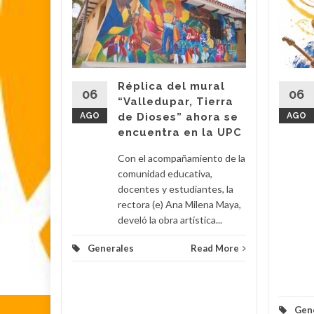
lica…
arme en
: El
ael
s
Réplica del mural
06
06
“Valledupar, Tierra
AGO
de Dioses” ahora se
AGO
su
encuentra en la UPC
Con el acompañamiento de la
 Poveda
comunidad educativa,
docentes y estudiantes, la
rectora (e) Ana Milena Maya,
lomino y
develó la obra artística...
Generales
Read More
d More
Gen