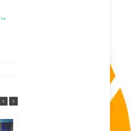
e La
¿Hubo
04
04