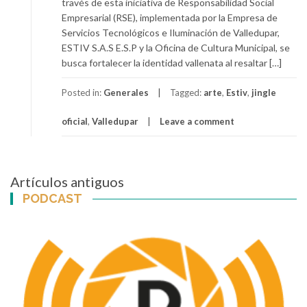
través de esta iniciativa de Responsabilidad Social
Empresarial (RSE), implementada por la Empresa de
Servicios Tecnológicos e Iluminación de Valledupar,
ESTIV S.A.S E.S.P y la Oficina de Cultura Municipal, se
busca fortalecer la identidad vallenata al resaltar […]
Posted in:
Generales
Tagged:
arte
,
Estiv
,
jingle
oficial
,
Valledupar
Leave a comment
Navegación
Artículos antiguos
de
PODCAST
entradas