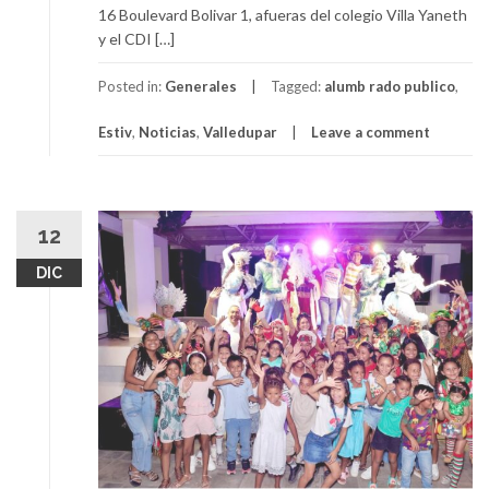
16 Boulevard Bolivar 1, afueras del colegio Villa Yaneth
y el CDI […]
Posted in:
Generales
Tagged:
alumb rado publico
,
Estiv
,
Noticias
,
Valledupar
Leave a comment
12
DIC