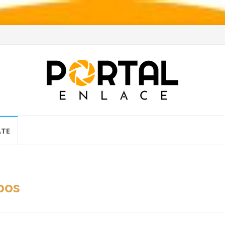
ATE
pos