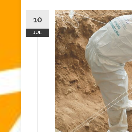
10
JUL