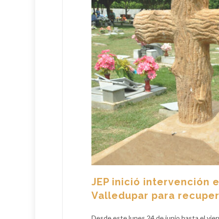
JEP inició intervención
Valledupar para recuper
Desde este lunes 24 de junio hasta el viern