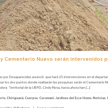
y Cementerio Nuevo serán intervenidos p
 por Desaparecidas anunció que hará 25 intervenciones en el departa
dupar los dos puntos donde realizarán las pesquisas serán el Cementerio 
dora Territorial de la UBPD, Cindy Nova, hasta ahora han […]
rio
,
Chiriguaná
,
Cuerpos
,
Curumani
,
Jardines del Ecce Homo
,
Noticias
,