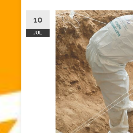
10
JUL