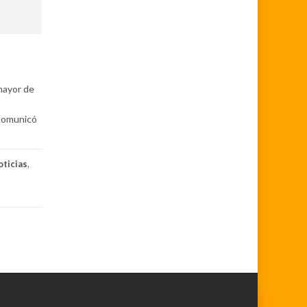
mayor de
 comunicó
oticias
,