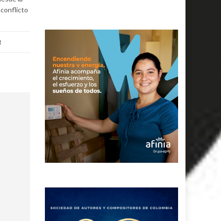
 conflicto
t