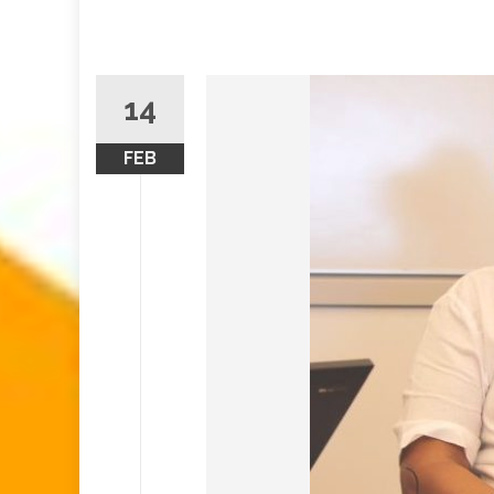
14
FEB