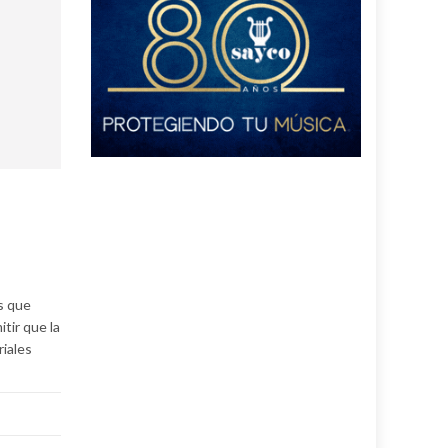
s que
tir que la
riales