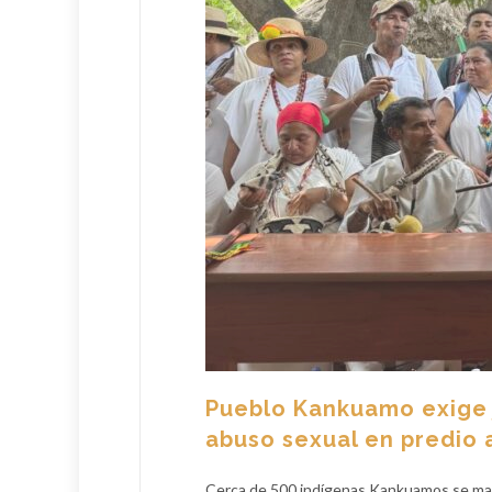
Pueblo Kankuamo exige j
abuso sexual en predio 
Cerca de 500 indígenas Kankuamos se mant