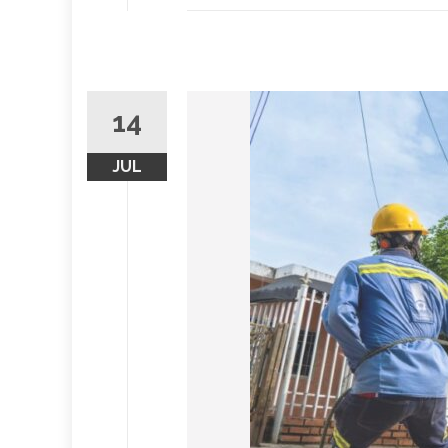
14
JUL