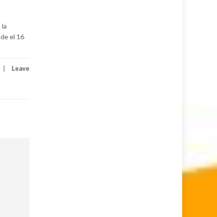
 la
sde el 16
Leave