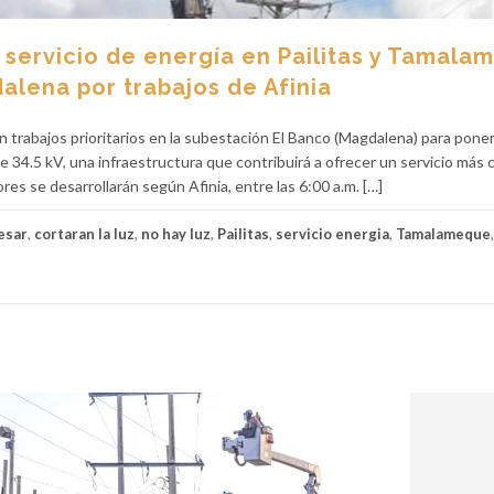
 servicio de energía en Pailitas y Tamala
alena por trabajos de Afinia
n trabajos prioritarios en la subestación El Banco (Magdalena) para pone
 34.5 kV, una infraestructura que contribuirá a ofrecer un servicio más c
ores se desarrollarán según Afinia, entre las 6:00 a.m. […]
esar
,
cortaran la luz
,
no hay luz
,
Pailitas
,
servicio energia
,
Tamalameque
,