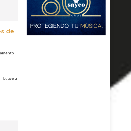
es de
rtamento
Leave a