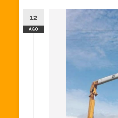
12
AGO