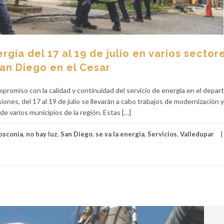
rgía del 17 al 19 de julio en varios sector
San Diego en el Cesar
compromiso con la calidad y continuidad del servicio de energía en el depa
ones, del 17 al 19 de julio se llevarán a cabo trabajos de modernización y
de varios municipios de la región. Estas […]
osconia
,
no hay luz
,
San Diego
,
se va la energia
,
Servicios
,
Valledupar