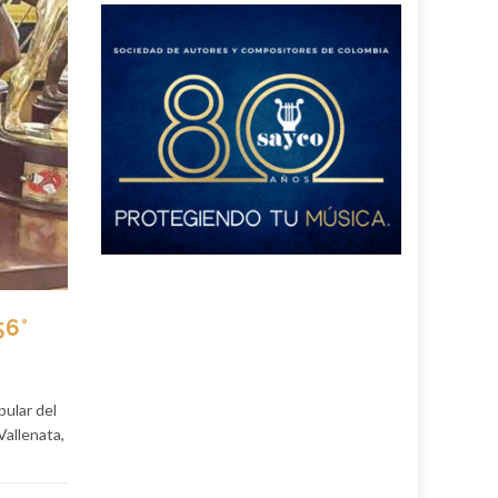
56°
pular del
Vallenata,