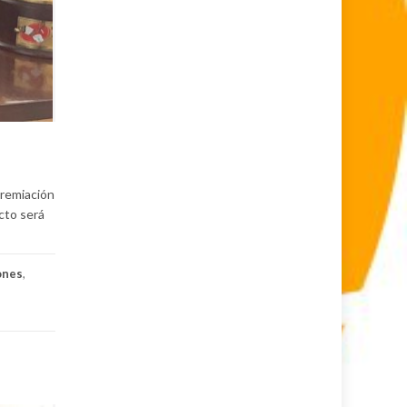
premiación
acto será
ones
,