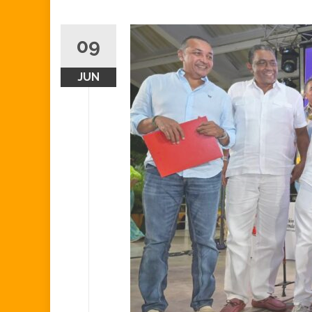
09
JUN