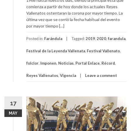
1968 hasta nuestros días, siendo la principal esta que
comienza a partir de hoy donde los actuales Reyes
Vallenatos ostentaran la corona por mayor tiempo. La
última vez que se corrió la fecha habitual del evento
por mayor tiempo […]
Posted in:
Farándula
Tagged:
2019
,
2020
,
farandula
,
Festival de la Leyenda Vallenata
,
Festival Vallenato
,
folclor
,
Imponen
,
Noticias
,
Portal Enlace
,
Récord
,
Reyes Vallenatos
,
Vigencia
Leave a comment
17
MAY