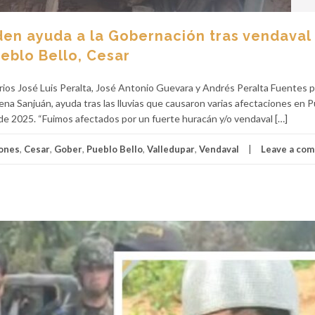
den ayuda a la Gobernación tras vendaval
eblo Bello, Cesar
arios José Luis Peralta, José Antonio Guevara y Andrés Peralta Fuentes p
lena Sanjuán, ayuda tras las lluvias que causaron varias afectaciones en 
de 2025. “Fuimos afectados por un fuerte huracán y/o vendaval […]
iones
,
Cesar
,
Gober
,
Pueblo Bello
,
Valledupar
,
Vendaval
Leave a co