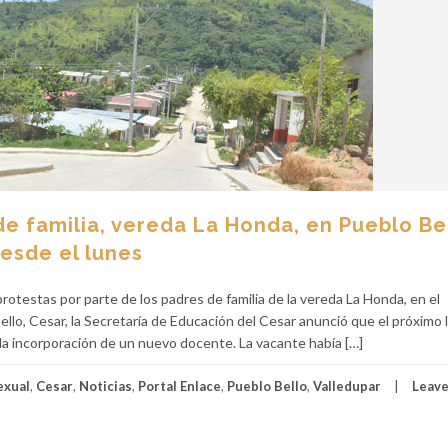
de familia, vereda La Honda, en Pueblo Be
esde el lunes
testas por parte de los padres de familia de la vereda La Honda, en el
llo, Cesar, la Secretaría de Educación del Cesar anunció que el próximo 
la incorporación de un nuevo docente. La vacante había […]
exual
,
Cesar
,
Noticias
,
Portal Enlace
,
Pueblo Bello
,
Valledupar
Leave