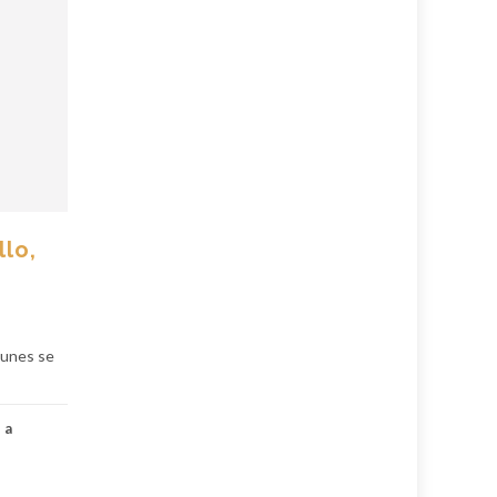
llo,
lunes se
 a