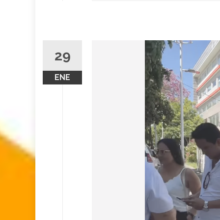
29
ENE