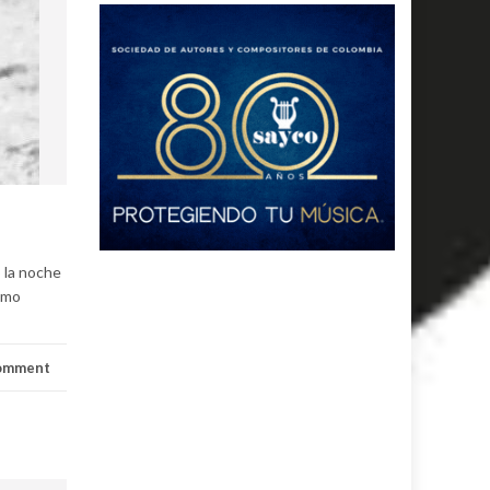
o la noche
gumo
comment