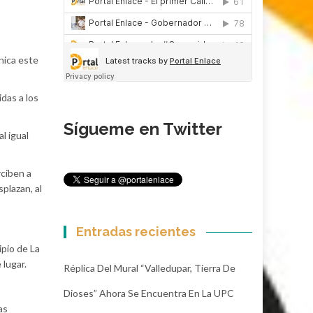
nica este
idas a los
Sígueme en Twitter
l igual
ciben a
plazan, al
Entradas recientes
ipio de La
 lugar.
Réplica Del Mural “Valledupar, Tierra De
Dioses” Ahora Se Encuentra En La UPC
as