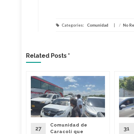
Categories:
Comunidad
/
No R
Related Posts '
barrios
 que
energía
 de
e
Comunidad de
ará
27
31
Caracolí que