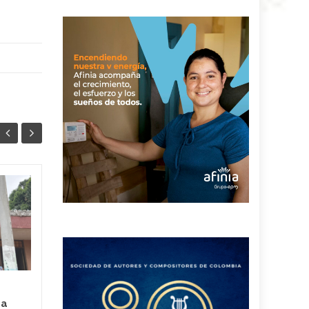
Comunidad de Brisas
09
08
de La Popa denuncia
MAY
problemas de
DIC
salubridad por
aguas residuales
Los residentes del sector
Brisas de La Popa, al
la