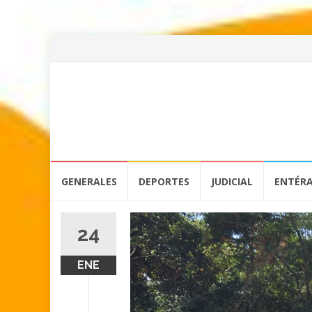
Skip
GENERALES
DEPORTES
JUDICIAL
ENTÉR
to
content
24
ENE