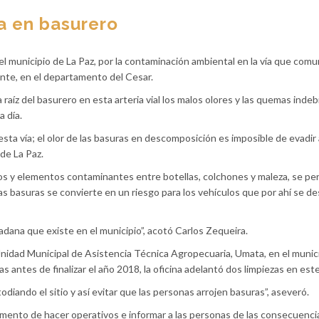
a en basurero
 municipio de La Paz, por la contaminación ambiental en la vía que comu
nte, en el departamento del Cesar.
raíz del basurero en esta arteria vial los malos olores y las quemas indeb
 día.
sta vía; el olor de las basuras en descomposición es imposible de evadir a
 de La Paz.
s y elementos contaminantes entre botellas, colchones y maleza, se per
las basuras se convierte en un riesgo para los vehículos que por ahí se des
dadana que existe en el municipio”, acotó Carlos Zequeira.
 Unidad Municipal de Asistencia Técnica Agropecuaria, Umata, en el munic
 antes de finalizar el año 2018, la oficina adelantó dos limpiezas en este
stodiando el sitio y así evitar que las personas arrojen basuras”, aseveró.
omento de hacer operativos e informar a las personas de las consecuenci