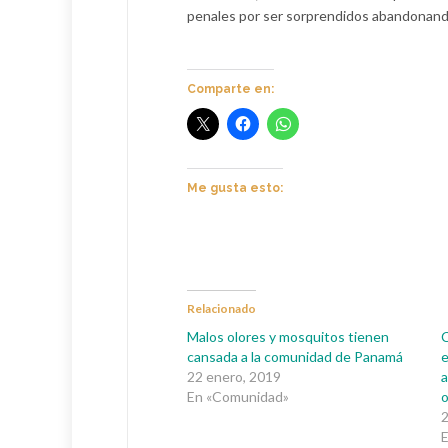
penales por ser sorprendidos abandonando
Comparte en:
Me gusta esto:
Relacionado
Malos olores y mosquitos tienen
C
cansada a la comunidad de Panamá
e
22 enero, 2019
a
En «Comunidad»
o
2
E