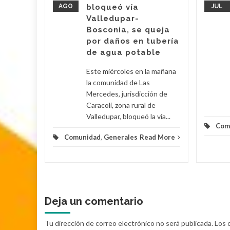
AGO
bloqueó vía
JUL
entivo a
Valledupar-
rmador
Bosconia, se queja
VA,
por daños en tubería
de agua potable
d More
Este miércoles en la mañana
la comunidad de Las
Mercedes, jurisdicción de
Caracolí, zona rural de
Valledupar, bloqueó la vía...
Com
Comunidad
,
Generales
Read More
Deja un comentario
Tu dirección de correo electrónico no será publicada.
Los 