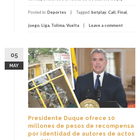
Posted in:
Deportes
Tagged:
betplay
,
Cali
,
Final
,
juego
,
Liga
,
Tolima
,
Vuelta
Leave a comment
05
MAY
Presidente Duque ofrece 10
millones de pesos de recompensa
por identidad de autores de actos