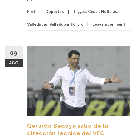
Posted in:
Deportes
Tagged:
Cesar
,
Noticias
,
Valledupar
,
Valledupar FC
,
vfc
Leave a comment
09
AGO
Gerardo Bedoya salió de la
dirección técnica del VFC